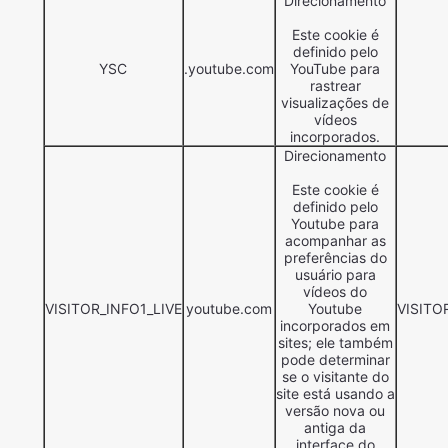
Direcionamento
Este cookie é
definido pelo
YSC
.youtube.com
YouTube para
rastrear
visualizações de
vídeos
incorporados.
Direcionamento
Este cookie é
definido pelo
Youtube para
acompanhar as
preferências do
usuário para
vídeos do
VISITOR_INFO1_LIVE
youtube.com
Youtube
VISITO
incorporados em
sites; ele também
pode determinar
se o visitante do
site está usando a
versão nova ou
antiga da
interface do