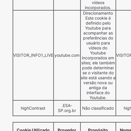
vídeos
incorporados.
Direcionamento
Este cookie é
definido pelo
Youtube para
acompanhar as
preferências do
usuário para
vídeos do
Youtube
VISITOR_INFO1_LIVE
youtube.com
VISITO
incorporados em
sites; ele também
pode determinar
se o visitante do
site está usando a
versão nova ou
antiga da
interface do
Youtube.
.ESA-
highContrast
Não classificado
hig
SP.org.br
Cookie Utilizado
Provedor
Propósito
Nome