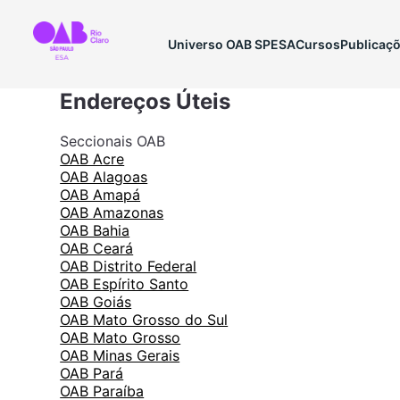
Universo OAB SP
ESA
Cursos
Publicaç
Endereços Úteis
Seccionais OAB
OAB Acre
OAB Alagoas
OAB Amapá
OAB Amazonas
OAB Bahia
OAB Ceará
OAB Distrito Federal
OAB Espírito Santo
OAB Goiás
OAB Mato Grosso do Sul
OAB Mato Grosso
OAB Minas Gerais
OAB Pará
OAB Paraíba